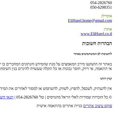
054-2826760
050-6298351
אימייל:
EliHarel.home@gmail.com
אתר:
www.EliHarel.co.il
הבהרות חשובות
לתשומת לב המשתמשים באתר
באתר זה הושקעו מירב המאמצים על מנת שהמידע והנתונים המוזכרים בו יהי
אי התאמה, אי דיוק, חוסר נכונות או כל תקלה שעשויה להיגרם בגין השימו
קניין רוחני
אין להעתיק, לשכפל, להפיץ, לשווק, להשתמש או למסור לאחרים את המיד
© כל הזכויות שמורות לאלי הראל מהנדסים | טל' 054-2826760 |
תנאי השי
פוקס עיצוב אתרים
בניית אתרים בהתאמה אישית