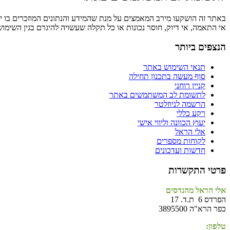
באתר זה הושקעו מירב המאמצים על מנת שהמידע והנתונים המוזכרים בו יהי
אי התאמה, אי דיוק, חוסר נכונות או כל תקלה שעשויה להיגרם בגין השימו
הנצפים ביותר
תנאי השימוש באתר
סוף מעשה בתכנון תחילה
קניין רוחני
לתשומת לב המשתמשים באתר
הרשמה לניוזלטר
רקע כללי
יעוץ הכוונה וליווי אישי
אלי הראל
לקוחות מספרים
חדשות ועדכונים
פרטי התקשרות
אלי הראל מהנדסים
הפרדס 6 ת.ד. 17
כפר הרא"ה 3895500
טלפון: