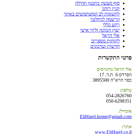
סוף מעשה בתכנון תחילה
קניין רוחני
לתשומת לב המשתמשים באתר
הרשמה לניוזלטר
רקע כללי
יעוץ הכוונה וליווי אישי
אלי הראל
לקוחות מספרים
חדשות ועדכונים
פרטי התקשרות
אלי הראל מהנדסים
הפרדס 6 ת.ד. 17
כפר הרא"ה 3895500
טלפון:
054-2826760
050-6298351
אימייל:
EliHarel.home@gmail.com
אתר:
www.EliHarel.co.il