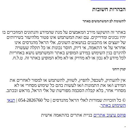
הבהרות חשובות
לתשומת לב המשתמשים באתר
באתר זה הושקעו מירב המאמצים על מנת שהמידע והנתונים המוזכרים בו
יהיו נכונים ומדוייקים. עם זאת המשתמש אינו פטור מלהיעזר בשירותים
של יועצים או מתכננים בנושאים השונים, אלי הראל מהנדסים אינו
אחראי על אי התאמה, אי דיוק, חוסר נכונות או כל תקלה שעשויה
להיגרם בגין השימוש במידע המופיע באתר והמשתמש נושא באחריות
לכל מידע לא נכון או לא מדויק או לא מלא המופיע באתר זה. ט.ל.ח.
קניין רוחני
אין להעתיק, לשכפל, להפיץ, לשווק, להשתמש או למסור לאחרים את
המידע ו/או את התמונות ו/או לעשות בהם כל שימוש מסחרי או לא
מסחרי אחר, בלא קבלת הסכמה מפורשת של אלי הראל, מראש ובכתב.
© כל הזכויות שמורות לאלי הראל מהנדסים | טל' 054-2826760 |
תנאי
השימוש באתר
.
פוקס עיצוב אתרים
בניית אתרים בהתאמה אישית