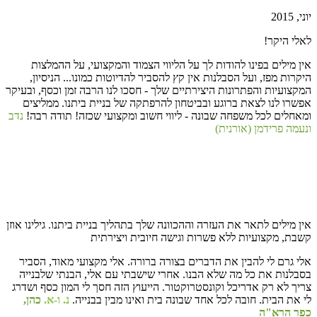
יוני, 2015
לאלי היקר!
אין מילים בפינו להודות לך על הליווי הצמוד והמקצועי, על ההמלצות
היקרות מפז, ועל הסבלנות אין קץ להסביר להדיוטות כמונו... הניסיון,
המקצועיות והפתרונות היצירתיים שלך - חסכו לנו הרבה זמן וכסף, ובעיקר
אפשרו לנו לצאת ברוגע ובביטחון להרפתקה של בניית ביתנו. ממליצים
ומאחלים לכל משפחה שבונה - ליווי חשוב ומקצועי שכזה! תודה רבה!
נדב
ונעמה פרידמן (אורנית)
אין מילים לתאר את העזרה וההכוונה שלך בתהליך בניית ביתנו. גילינו אוזן
קשבת, מקצועיות ללא פשרות וגישה חיובית ויצירתית
אלי גרם לי להבין את הדברים בצורה ברורה. אלי מקצועי מאוד, הסביר
בסבלנות את כל מה שלא הבנו. אחרי שישבתי עם אלי, הבנתי שלבנייה
צריך לא רק אדריכל וקונסטרוקטור. הייעוץ הזה חסך לי המון כסף ושדרג
לי את הבית. חובה לכל אחד שבונה בית ואינו מבין בבנייה.
נ. ו-א.
כהן,
כפר הרא"ה