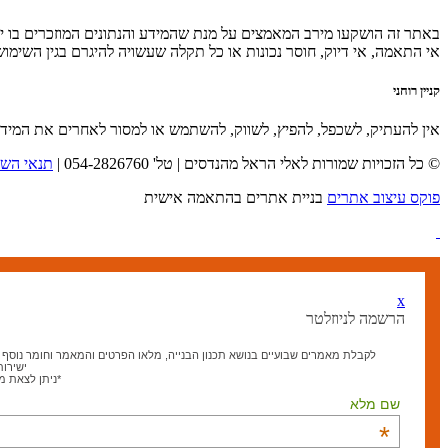
באתר זה הושקעו מירב המאמצים על מנת שהמידע והנתונים המוזכרים בו יהי
אי התאמה, אי דיוק, חוסר נכונות או כל תקלה שעשויה להיגרם בגין השימו
קניין רוחני
אין להעתיק, לשכפל, להפיץ, לשווק, להשתמש או למסור לאחרים את המיד
© כל הזכויות שמורות לאלי הראל מהנדסים | טל' 054-2826760 |
תנאי השי
פוקס עיצוב אתרים
בניית אתרים בהתאמה אישית
x
הרשמה לניוזלטר
לקבלת מאמרים שבועיים בנושא תכנון הבנייה, מלאו הפרטים והמאמר וחומר נוסף בנ
ישירות
*ניתן לצאת 
שם מלא
*