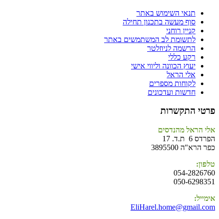
תנאי השימוש באתר
סוף מעשה בתכנון תחילה
קניין רוחני
לתשומת לב המשתמשים באתר
הרשמה לניוזלטר
רקע כללי
יעוץ הכוונה וליווי אישי
אלי הראל
לקוחות מספרים
חדשות ועדכונים
פרטי התקשרות
אלי הראל מהנדסים
הפרדס 6 ת.ד. 17
כפר הרא"ה 3895500
טלפון:
054-2826760
050-6298351
אימייל:
EliHarel.home@gmail.com