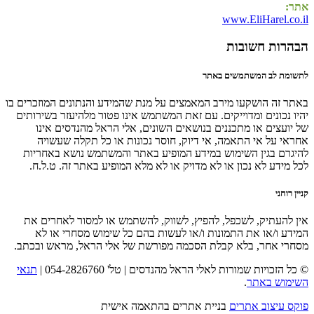
אתר:
www.EliHarel.co.il
הבהרות חשובות
לתשומת לב המשתמשים באתר
באתר זה הושקעו מירב המאמצים על מנת שהמידע והנתונים המוזכרים בו
יהיו נכונים ומדוייקים. עם זאת המשתמש אינו פטור מלהיעזר בשירותים
של יועצים או מתכננים בנושאים השונים, אלי הראל מהנדסים אינו
אחראי על אי התאמה, אי דיוק, חוסר נכונות או כל תקלה שעשויה
להיגרם בגין השימוש במידע המופיע באתר והמשתמש נושא באחריות
לכל מידע לא נכון או לא מדויק או לא מלא המופיע באתר זה. ט.ל.ח.
קניין רוחני
אין להעתיק, לשכפל, להפיץ, לשווק, להשתמש או למסור לאחרים את
המידע ו/או את התמונות ו/או לעשות בהם כל שימוש מסחרי או לא
מסחרי אחר, בלא קבלת הסכמה מפורשת של אלי הראל, מראש ובכתב.
© כל הזכויות שמורות לאלי הראל מהנדסים | טל' 054-2826760 |
תנאי
השימוש באתר
.
פוקס עיצוב אתרים
בניית אתרים בהתאמה אישית