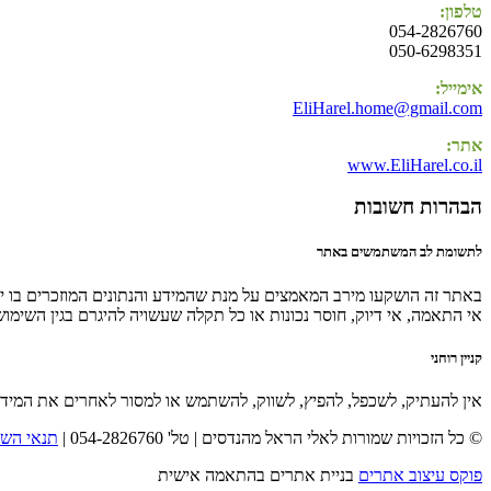
טלפון:
054-2826760
050-6298351
אימייל:
EliHarel.home@gmail.com
אתר:
www.EliHarel.co.il
הבהרות חשובות
לתשומת לב המשתמשים באתר
באתר זה הושקעו מירב המאמצים על מנת שהמידע והנתונים המוזכרים בו יהי
אי התאמה, אי דיוק, חוסר נכונות או כל תקלה שעשויה להיגרם בגין השימו
קניין רוחני
אין להעתיק, לשכפל, להפיץ, לשווק, להשתמש או למסור לאחרים את המיד
© כל הזכויות שמורות לאלי הראל מהנדסים | טל' 054-2826760 |
תנאי השי
פוקס עיצוב אתרים
בניית אתרים בהתאמה אישית