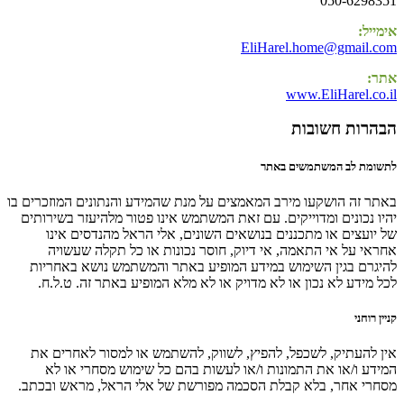
050-6298351
אימייל:
EliHarel.home@gmail.com
אתר:
www.EliHarel.co.il
הבהרות חשובות
לתשומת לב המשתמשים באתר
באתר זה הושקעו מירב המאמצים על מנת שהמידע והנתונים המוזכרים בו
יהיו נכונים ומדוייקים. עם זאת המשתמש אינו פטור מלהיעזר בשירותים
של יועצים או מתכננים בנושאים השונים, אלי הראל מהנדסים אינו
אחראי על אי התאמה, אי דיוק, חוסר נכונות או כל תקלה שעשויה
להיגרם בגין השימוש במידע המופיע באתר והמשתמש נושא באחריות
לכל מידע לא נכון או לא מדויק או לא מלא המופיע באתר זה. ט.ל.ח.
קניין רוחני
אין להעתיק, לשכפל, להפיץ, לשווק, להשתמש או למסור לאחרים את
המידע ו/או את התמונות ו/או לעשות בהם כל שימוש מסחרי או לא
מסחרי אחר, בלא קבלת הסכמה מפורשת של אלי הראל, מראש ובכתב.