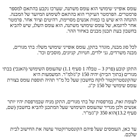
עומס אופייני שימושי הוא עומס משתנה, שערכו נקבע בהתאם למספר
פרמטרים. הפרמטר העיקרי הוא בהתאם לשימוש המיועד של המבנה.
ההנחה היא שיש בו כמות אנשים מסויימת, רהיטים וציוד אחר. פרמטר
אחר לדוגמא, של עומס שימושי משתנה, הוא עומס השלג, שיש להביא
בחשבון בעת תכנון מבנים באיזור ההר.
לכל סוג מבנה, מוגדר בתקן, עומס אופייני שימושי משלו: בתי מגורים,
מבנה משרדים, גני ילדים, חנויות, קניונים, מוסכים וכד'.
התקן קובע (פרק 3 – טבלה 1 סעיף 1.1) שהעומס השימושי (האנכי) בבתי
מגורים (בתוך הבית) יהיה 150 ק"ג/למ"ר. המשמעות היא
שהקונסטרוקטור לוקח בחשבון שעל כל מ"ר תהיה תוספת עומס בצורת
עומס שימושי של 150 ק"ג.
לעומת זאת, במרפסות של בתי מגורים, התקן מניח שבמרפסת יהיו יותר
אנשים ולכן מגדיר שהעומס השימושי שעל המתכנן להביא בחשבון (שם,
סעיף 13.2)הוא 350 ק"ג/מ"ר.
עד כאן, העומסים שעל פיהם הקונסטרוקטור עושה את החישוב לבית
שלכם.