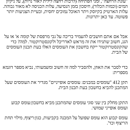
"עונת הרחצה", זמני הפתיחה (לרבות רחצה לילית לאור נרות), על ניקיון
המים (וכמות הכלור), חיסכון בזמן הנסיעה, עלות הכניסה לא מאוד גבוהה.
עלות הארטיק בקיוסק ויתר האוכל נמוכים יחסית, ובעיית הצניעות יותר
פשוטה. עד כאן יתרונות.
אבל אם אתם חושבים להעמיד בריכה על גבי מרפסת של קומה א' או על
הגג, חשוב שתגידו את זה מראש לאדריכל ולקונסטרוקטור. למה? כדי
שהקונסטרוקטור ייקח בחשבון את העומסים האלו בעת תכנון העומסים
של הבית.
כדי לסבר את האוזן, ולהסביר למה זה חשוב ומשמעותי, נביא מספר דוגמא
מספרית:
תקן 412 "עומסים במבנים: עומסים אופייניים" מגדיר את העומסים שעל
המתכנן להביא בחשבון בעת תכנון הבית.
התקן מחלק בין שני סוגי עומסים שהמתכנן מביא בחשבון:עומס קבוע
ועומס אופייני שמושי.
עומס קבוע הוא עומס שפועל על המבנה בקביעות, כגון:ריצוף, מילוי תחת
הריצוף וכד'.