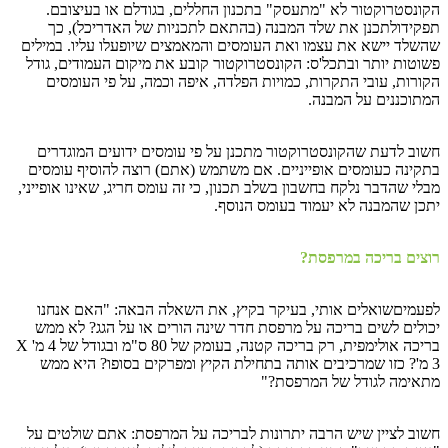
הקונסטרוקטור לא "מתעסק" בתכנון החללים, בגודלם או בעיצובם.
תפקידולתכנן את שלד המבנה (בהתאם לתכניות של האדריכל), כך
שהשלד יישא את עצמו ואת העומסים והמאמצים שיופעלו עליו. במילים
פשוטות יותר ובתכל'ס: הקונסטרוקטור קובע את מיקום העמודים, גודל
הקורות, עובי התקרות, כמויות הפלדה, איפה וכמה, על פי העומסים
המתוכננים על המבנה.
חשוב לדעת שהקונסטרוקטור מתכנן על פי עומסים ידועים המוגדרים
בתקינה כעומסים אופייניים. אם משתמש (אתם) רוצה להוסיף עומסים
מבלי שהדבר נלקח בחשבון בשלב תכנון, כי זה עומס חריג, שאינו אופייני,
יתכן שהמבנה לא יעמוד בעומס הנוסף.
רוצים בריכה במרפסת?
לפעמיםשואלים אותי, בעיקר בקיץ, את השאלה הבאה: "האם אנחנו
יכולים לשים בריכה על מרפסת חדר שינה הורים או על הגג? לא ממש
בריכה אולימפית, רק בריכה קטנה, בעומק של 80 ס"מ ובגודל של 4 מ' X
3 מ'? כזו שמרכיבים אותה בתחילת הקיץ ומפרקים בסופו? היא ממש
מתאימה לגודל של המרפסת?"
חשוב לציין שיש הרבה יתרונות לבריכה על המרפסת: אתם שולטים על