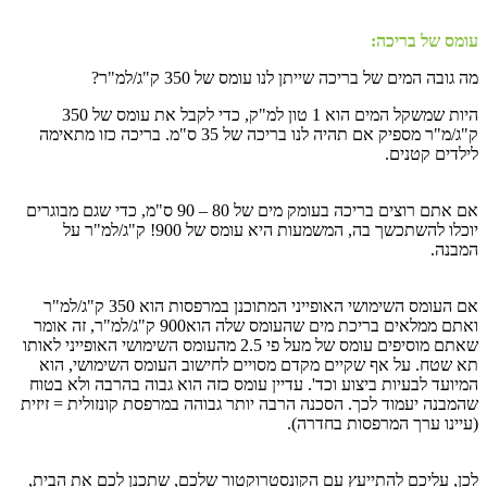
עומס של בריכה:
מה גובה המים של בריכה שייתן לנו עומס של 350 ק"ג/למ"ר?
היות שמשקל המים הוא 1 טון למ"ק, כדי לקבל את עומס של 350
ק"ג/מ"ר מספיק אם תהיה לנו בריכה של 35 ס"מ. בריכה כזו מתאימה
לילדים קטנים.
אם אתם רוצים בריכה בעומק מים של 80 – 90 ס"מ, כדי שגם מבוגרים
יוכלו להשתכשך בה, המשמעות היא עומס של 900! ק"ג/למ"ר על
המבנה.
אם העומס השימושי האופייני המתוכנן במרפסות הוא 350 ק"ג/למ"ר
ואתם ממלאים בריכת מים שהעומס שלה הוא900 ק"ג/למ"ר, זה אומר
שאתם מוסיפים עומס של מעל פי 2.5 מהעומס השימושי האופייני לאותו
תא שטח. על אף שקיים מקדם מסויים לחישוב העומס השימושי, הוא
המיועד לבעיות ביצוע וכד'. עדיין עומס כזה הוא גבוה בהרבה ולא בטוח
שהמבנה יעמוד לכך. הסכנה הרבה יותר גבוהה במרפסת קונזולית = זיזית
(עיינו ערך המרפסות בחדרה).
לכן, עליכם להתייעץ עם הקונסטרוקטור שלכם, שתכנן לכם את הבית,