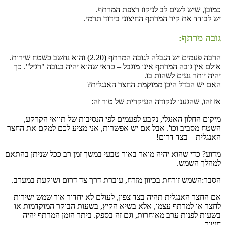
כמובן, שיש לשים לב לניקוז רצפת המרתף.
יש לבודד את קיר המרתף החיצוני בידוד תרמי.
גובה מרתף:
הרבה פעמים יש הגבלה לגובה המרתף (2.20) והוא נחשב כשטח שירות.
אולם אין גובה המרתף אינו מוגבל – כדאי שהוא יהיה בגובה "רגיל". כך
יהיה יותר נעים לשהות בו.
האם יש הבדל היכן ממוקמת החצר האנגלית?
אז זהו, שהגענו לנקודה העיקרית של טור זה:
מיקום החלון האנגלי, נקבע לפעמים לפי הנסיבות של תוואי הקרקע,
השטח מסביב וכו'. אבל אם יש אפשרות, אני מציע לכם למקם את החצר
האנגלית – בצד דרום!
מדוע? כדי שהוא יהיה מואר באור טבעי במשך זמן רב ככל שניתן בהתאם
למהלך השמש.
הסבר:השמש זורחת בכיוון מזרח, עוברת דרך צד דרום ושוקעת במערב.
אם החצר האנגלית תהיה בצד צפון, לעולם לא יחדור אור שמש ישירות
לחצר או למרתף עצמו, אלא בשיא הקיץ, בשעות הבוקר המוקדמות או
בשעות לפנות ערב מאוחרות, וגם זה בספק. ביתר הזמן המרתף יהיה
חשוך.