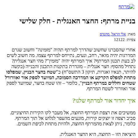
בניית מרתף: החצר האנגלית - חלק שלישי
מאת:
אלי הראל, מהנדס
צפיות:
12122
אחרי שהסברנו שחשוב שהדרך למרתף תהיה "מזמינה" וחשוב שגרם
המדרגות יהיה מואר, רחב, ונעים, נתייחס למרתף עצמו. מה חשוב לשים
לב בעת תכנון המרתף? איך המרתף יהיה "מזמין"? מהי חצר אנגלית?
נתחיל מהסוף: חצר אנגלית – מוגדרת בתקנות התכנון והבנייה (בקשה
להיתר, תנאיו ואגרות, תיקון 3 התשס"ח) כ"
שטח בחצר הבניין, שמפלסו
מתחת למפלס הקרקע או המדרכה הסמוכה, המיועד לספק אור ואוורורל
שטחים וחללים במרתף הבניין
", כלומר – זהו שטח בחצר, שמיועד לספק
אור ואוורור לשטח המרתף.
איך יחדור אור למרתף שלנו?
ממשיכים את רצפת המרתף החוצה, אל מעבר לקו הקירות החיצוניים.
סביב רצפה זו יוצקים קירות, מונעים מהעפר לגלוש אל תוך המרתף.
כלומר, ניתן לצאת מהמרתף החוצה, ולהיות מתחת לכיפת השמים.
היציאה הזו – החוצה, היא החצר האנגלית.