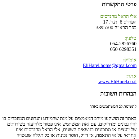
פרטי התקשרות
אלי הראל מהנדסים
הפרדס 6 ת.ד. 17
כפר הרא"ה 3895500
טלפון:
054-2826760
050-6298351
אימייל:
EliHarel.home@gmail.com
אתר:
www.EliHarel.co.il
הבהרות חשובות
לתשומת לב המשתמשים באתר
באתר זה הושקעו מירב המאמצים על מנת שהמידע והנתונים המוזכרים בו
יהיו נכונים ומדוייקים. עם זאת המשתמש אינו פטור מלהיעזר בשירותים
של יועצים או מתכננים בנושאים השונים, אלי הראל מהנדסים אינו
אחראי על אי התאמה, אי דיוק, חוסר נכונות או כל תקלה שעשויה