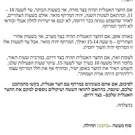
אם החצר האנגלית תהיה בצד מזרח, אזי בשעות הבוקר, עד לשעה 10 –
11, ובהתאם לעונות השנה, יהיה המרתף מואר. אולם בשעות הצהריים,
לאחר שהשמש נטתה כבר דרומה, לא יכנס או ישירות לחלון אנגלי ובודאי
לא לתוך המרתף.
באותו אופן, אם החצר האנגלית תהיה בצד מערב, אזי בשעות אחרי
הצהריים – מ שעה 15-14 ואילך, המרתף יהיה מואר. אבל עד לשעות אלו
זו המרתף יהיה חשוך יחסית.
לעומת זאת, אם החצר האנגלית תהיה בצד דרום, במרבית שעות האור,
כלומר החל משעה 10 בערך ועד לשעה 15, עיקר שעות הפעילות שלנו,
השמש תאיר את החצר באופן ישיר, ובחורף אף את חלל המרתף עצמו
ו"ליהודים היתה אורה ושמחה".
לסיכום, אם אתם מעונינים במרתף עם חצר אנגלית, בקשו מהמתכנן
שלכם, שינסה, בהתאם לתוואי השטח ושיקולים נוספים למקם את החצר
האנגלית שלכם– בצד דרום.
בהצלחה.
סוף מעשה –
בתכנון
תחילה.