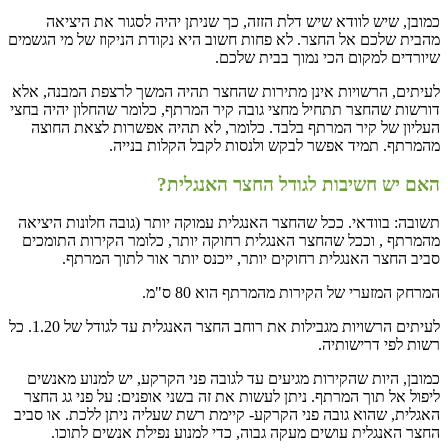
כמובן, שיש לוודא שיש דלת הזזה, כך שניתן יהיה לסגור את היציאה
מהבית שלכם אל החצר. לא פחות חשוב היא נקודת הניקוז של מי הגשמים
שיורדים למקום הכי נמוך בבית שלכם.
לעיתים, הרשויות אינן מתירות שהחצר תהיה המשך לרצפת המבנה, אלא
דורשות שהחצר תתחיל מחצי גובה קיר המרתף, כלומר שהחלון יהיה בחצי
העליון של קיר המרתף בלבד. כלומר, לא תהיה אפשרות לצאת החוצה
מהמרתף. תמיד אפשר לבקש ולנסות לקבל הקלות בנייה.
האם יש חשיבות לגודל החצר האנגלית?
תשובה: בוודאי. ככל שהחצר האנגלית עמוקה יותר (גובה חלונות היציאה
מהמרתף , וככל שהחצר האנגלית רחוקה יותר, כלומר הקירות התומכים
סביב החצר האנגלית רחוקים יותר, ייכנס יותר אור לתוך המרתף.
המרחק המזערי של הקירות מהמרתף הוא 80 ס"מ.
לעיתים הרשויות מגבילות את רוחב החצר האנגלית עד לגודל של 1.20. כל
רשות לפי דרישותיה.
כמובן, היות שהקירות מגיעים עד לגובה פני הקרקע, יש למנוע מאנשים
ליפול אל תוך המרתף. ניתן לעשות את זה בשני אופנים: על פני גג החצר
האגלית, שהוא גובה פני הקרקע- קיימת רשת שעליה ניתן ללכת. או סביב
החצר האנגלית עושים מעקה גבוה, כדי למנוע נפילת אנשים לתוכו.