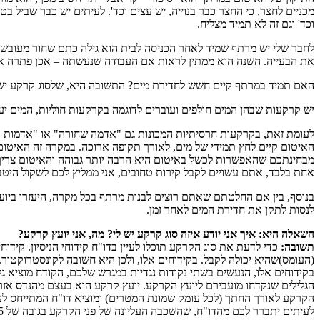
מכניים לחצר, כי החצר כבר בנוייה, יש עצים וכד'. לעיתים יש כבר שביל 
וכד' וגם זה לא תמיד מצליח.
לחבר שלי יש מרתף שמיד לאחר הכניסה לבית הוא גילה כתם שחור מעובש 
את הבעייה. השנה הוא ממתין לראות אם העבודה שנעשתה – אכן פתרה את 
האם תמיד במרתף קיים חשש לחדירת מים? התשובה היא, שלסוג קרקע י
יש קרקעות שבהן המים חולפים ועוברים לדוגמה בקרקעות חוליות, המים יע
לעומת זאת, בקרקעות חרסיתיות המכונות גם "אדמה שחורה" או "אדמות כ
האיטום קיים לחץ תמידי של מים, לאורך תקופה ארוכה. במקרה זה האיטום
מבחינתכם שהאפשרות לכשל באיטום היא הרבה יותר גבוהה והאיטום צריך ל
אחת בלבד, אתם עשויים לקבל קירות טחובים, אני ממליץ לכם לשקול היטב
בנוסף, בין אם החלטתם שאתם רוצים לבנות מרתף בכל מקרה, היעזרו ביועץ
לנסות לתקן את חדירת המים לאחר זמן.
השאלה היא: איך אני יודע איזה סוג קרקע יש לי? מה, אני יועץ קרקע?
תשובה:
כדי לדעת את סוג הקרקע תוכלו לעיין בדו"ח קידוחי הניסיון. קי
(העומס)שהיא יכולה לקבל. בקידוחים אלו, ולכן היא חשובה לקונסטרוקטור.
בקידוחים אלו, הנעשים בשתי נקודות נגדיות במגרש שלכם, הקודח מוציא גלילים בקוטר של 2" (שני צול, 5 ס"מ)של דוגמת הקרקע, 
הגלילים שנקדחו מועבירם ליועץ הקרקע. יועץ קרקע הוא בעצם מהנדס אז
הקרקע לאורך החתך (לכל עומק שמונת המטרים) ומוציא דו"ח המתייחס לעומ
לעיתים יתברר לכם מהדו"ח, שהשכבה העליונה של פני הקרקע בגובה של 1.5 מטר היא חולית, אולם מתחתיה קיימת שכבת חרסיתית ואז בעיית מים העומדים לאורך זמן שציינו לעיל – עדיין קיימת.