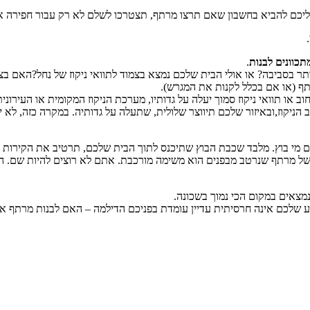
כם להביא בחשבון שאם תרצו מרתף, תצטרכו לשלם לא רק עבור חפירה אלא
תכוונים לבנות
.
ר בסביבה? או אולי הבית שלכם נמצא בצמוד לתוואי ניקוז של נחל?האם בצ
תף (או אם בכלל לקנות את המגרש).
 או תוואי ניקוז סמוך יעלה על גדותיו, מערכת הניקוז המקומית או העירונ
הניקוז,ובאיזור שלכם תיווצר שלולית, שתעלה על גדותיה. במקרה כזה, לא 
ם מי בוץ. מלבד שכבת הבוץ שתיכנס לתוך הבית שלכם, תרטיב את הקירות ו
וש של מרתף שנרטב מבפנים הוא משימה מורכבת. אתם לא רוצים להיות שם. ה
מצאים במקום הכי נמוך בשכונה.
 שלכם אינה חרסיתית עדיין עומדת בפניכם הדילמה – האם לבנות מרתף או