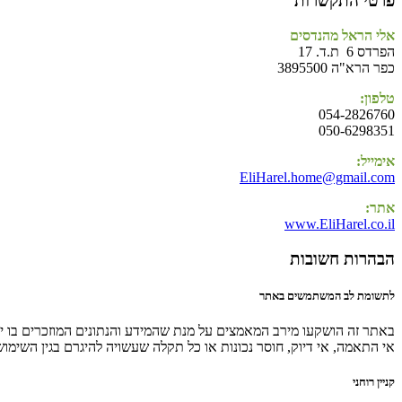
פרטי התקשרות
אלי הראל מהנדסים
הפרדס 6 ת.ד. 17
כפר הרא"ה 3895500
טלפון:
054-2826760
050-6298351
אימייל:
EliHarel.home@gmail.com
אתר:
www.EliHarel.co.il
הבהרות חשובות
לתשומת לב המשתמשים באתר
באתר זה הושקעו מירב המאמצים על מנת שהמידע והנתונים המוזכרים בו יהי
אי התאמה, אי דיוק, חוסר נכונות או כל תקלה שעשויה להיגרם בגין השימו
קניין רוחני