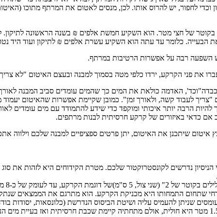
בטון וכדי לחפור, יש להרוס אותו. לכן, מנסים לאטום את המרתף מתוכו (הא
בקוטר של חצי מטר. הוא השקיע חמשת אלפים ₪ בשנה הראשונה לתיקון. לא
הבעייה. כלומר עד עתה הוא השקיע עשרת אלפים ₪ לתיקון ועוד היד נטוי
ש השפעה רבה על אפשרות הרטיבות במרתף.
ברו את פני הקרקע, ירדו כלפי מטה בסמוך למבנה ובעצם האיטום "לא צריך 
בדה"וכד', האדמה כולאת את המים כך שהמים עומדים סביב המבנה לאורך ז
 "צריך לעבוד קשה, ולאורך זמן". כמובן שקיימת אפשרות שהאיטום יעמוד מ
היות הרבה יותר איכותי ומוקפד כדי שידע להתמודד עם מים עומדים לאורך
 אם כדאי באיזורים של קרקע חרסיתית לבנות מרתפים.
 איטום שיתכנן את האיטום, יתן פרטים ספציפיים למבנה שלכם וילווה אתכם
דוחי הניסיון נדרשים לקונסטרוקטור שלכם. מטרת הקידוחים היא לזהות את 
עד לעומק של כ-8 מטר בערך.
רחי שתחום התמחותו היא מכניקת הקרקע. הוא מתרגם את הממצאים שנתקבל
סים שניתן להעמיס עליה ושיטת הביסוס הנדרשת (כלונסאות, יסודות בודדים