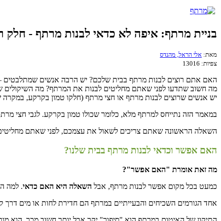
בניית מרתף: איפה לא כדאי לבנות מרתף - חלק ר
מאת:
אלי הראל, מהנדס
צפיות:
13016
האם אתם רוצים לבנות מרתף בבית שלכם? יש הרבה אנשים שמתלבטים – 
מה חשוב שתדעו לפני שאתם מחליטים לבנות את המרתף? מה השיקולים ש
יש אנשים שרוצים לבנות מרתף או חצי מרתף (חלקו טמון בקרקע, במקרה שה
במאמר הזה נתייחס למרתף מלא, כלומר שכולו טמון בקרקע. לגבי חצי מרתף –
השאלה הראשונה שאתם צריכים לשאול את עצמכם, לפני שאתם מחליטים
האם אפשר וכדאי לבנות מרתף בבית שלנו?
מה זאת אומרת "האם אפשר"?
כמעט בכל מקום אפשר לבנות מרתף, אבל
השאלה היא האם כדאי
. למה הכ
אחד הגורמים השכיחים והבעייתיים במרתף הם חדירת לחות או מים דרך ק
התיקון של האיטום במרתף הוא "סיפור" יקר אבל יותר חשוב מכך, הוא מורכ