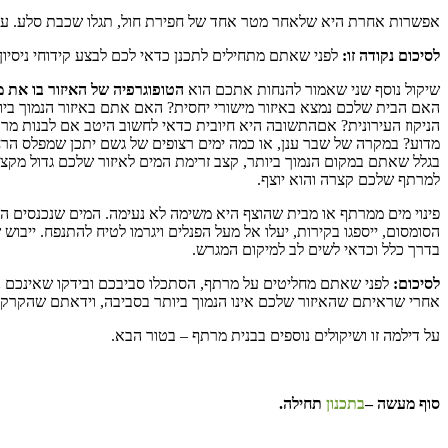
אפשרות אחרת היא שלאחר מטר אחד של חפירת חול, תגלו שכבת סלע. עלי
לסיכום נקודה זו:
לפני שאתם מתחילים לתכנן כדאי לכם לבצע קידוחי ניסיון.
שיקול נוסף שני שאמור להנחות אתכם הוא
הטופוגרפיה של האיזור בו את מ
האם הבית שלכם נמצא באיזור מישורי יחסית? האם אתם באיזור הנמוך ביות
הניקוז העירונית? אםהתשובה היא חיובית כדאי לחשוב היטב אם לבנות מר
מדוע? במקרה של שבר ענן, או כמה ימים רצופים של גשם יתכן שמפלס הרחוב
בגלל שאתם במקום הנמוך ביותר, קצב זרימת המים לאיזור שלכם גדול מקצב 
למרתף שלכם קצרה והוא יוצף.
פינוי מים ממרתף או מבית שהוצף היא משימה לא נעימה. המים שנכנסים ה
הסומסום, ייספגו בקירות, יעלו אל מעל הפנלים ויגרמו לטיח להתנפח. ייב
בדרך כלל וכדאי לשים לב למיקום המגרש.
לסיכום:
לפני שאתם מחליטים על מרתף, הסתכלו סביבכם ובידקו שאינכם נ
אחרי שראיתם שהאיזור שלכם אינו הנמוך ביותר בסביבה, וידאתם שהקרקע
על דילמה זו ושיקולים נוספים בבנית מרתף – בטור הבא.
סוף מעשה –
בתכנון
תחילה.