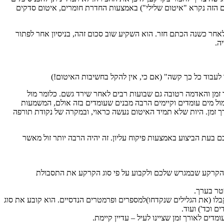
יטום הזה נקרא "איטום שלילי") באמצעות החדרת חומרים, איטום סדקים
חר כשנה הכתם חזר. הוא השקיע שוב סכום זהה, בניסיון אחר לפתור
ה.
לעבוד כל כך קשה" (אם כי, אין להקל בחשיבות האיטום!)
מן והאדמה רטובה גם שבועות רבים לאחר שירד גשם. כלומר מול
ול מים עומדים וקיימים הרבה מבנים שעומדים בזה אולם, המשמעות
 זמן. היות שלא תמיד האיטום נעשה כראוי, ובמקרה של נקודת תורפה
 בעת הביצוע באמצעות פיקוח עליון. זה יהיה הרבה יותר זול מאשר
סוג הקרקע שבמגרש שלכם ולקבוע על פי סוג הקרקע את התסבולת
ו (את הגלילים שנקדחו)למספרים ופרמטרים הנדסיים. הוא קובע את סוג
 וכד') ועוד.