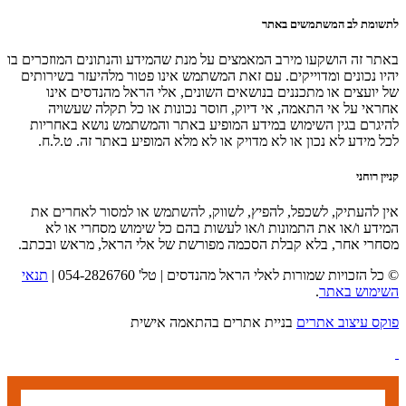
לתשומת לב המשתמשים באתר
באתר זה הושקעו מירב המאמצים על מנת שהמידע והנתונים המוזכרים בו
יהיו נכונים ומדוייקים. עם זאת המשתמש אינו פטור מלהיעזר בשירותים
של יועצים או מתכננים בנושאים השונים, אלי הראל מהנדסים אינו
אחראי על אי התאמה, אי דיוק, חוסר נכונות או כל תקלה שעשויה
להיגרם בגין השימוש במידע המופיע באתר והמשתמש נושא באחריות
לכל מידע לא נכון או לא מדויק או לא מלא המופיע באתר זה. ט.ל.ח.
קניין רוחני
אין להעתיק, לשכפל, להפיץ, לשווק, להשתמש או למסור לאחרים את
המידע ו/או את התמונות ו/או לעשות בהם כל שימוש מסחרי או לא
מסחרי אחר, בלא קבלת הסכמה מפורשת של אלי הראל, מראש ובכתב.
© כל הזכויות שמורות לאלי הראל מהנדסים | טל' 054-2826760 |
תנאי
השימוש באתר
.
פוקס עיצוב אתרים
בניית אתרים בהתאמה אישית