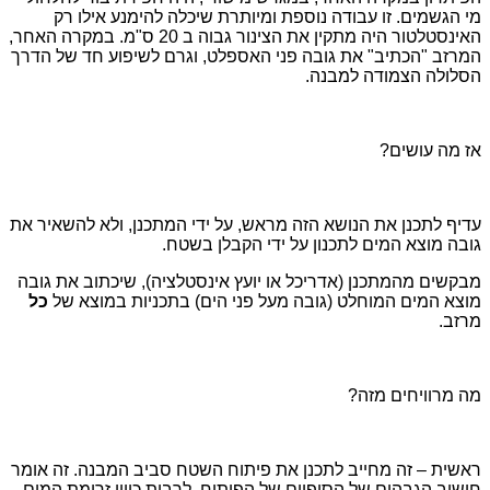
מי הגשמים. זו עבודה נוספת ומיותרת שיכלה להימנע אילו רק
האינסטלטור היה מתקין את הצינור גבוה ב 20 ס"מ. במקרה האחר,
המרזב "הכתיב" את גובה פני האספלט, וגרם לשיפוע חד של הדרך
הסלולה הצמודה למבנה.
אז מה עושים?
עדיף לתכנן את הנושא הזה מראש, על ידי המתכנן, ולא להשאיר את
גובה מוצא המים לתכנון על ידי הקבלן בשטח.
מבקשים מהמתכנן (אדריכל או יועץ אינסטלציה), שיכתוב את גובה
מוצא המים המוחלט (גובה מעל פני הים) בתכניות במוצא של
כל
מרזב.
מה מרוויחים מזה?
ראשית – זה מחייב לתכנן את פיתוח השטח סביב המבנה. זה אומר
חישוב הגבהים של הסופיים של הפיתוח, לרבות כיוון זרימת המים