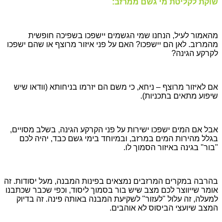
שוקת לקליטת מי גשם ממרזב:
מהאמור לעיל, הנחנו שמי הגשמים יישפכו בשפיכה חופשית
מהמרזב. לאן הם יישפכו? האם על פני איזור מרוצף או שהם ישפכו
לקרקע הגינה?
אם לאיזור מרוצף – ניחא, כי משם הם יזרמו בניחותא (וודאו שיש
שיפוע מתאים בתכניות).
אבל אם המים ישפכו ישירות על פני הקרקע הגינה, בשלב מסויים,
בגלל מהירות המים במרזב, ובמיוחד בימי גשם כבד, יהיה לכם
"בור" בגינה באיזור הסמוך לו.
בהרבה במקרים המרזבים נמצאים בפינות המבנה, מעל יסודות. זה
אומר שייווצר לכם מצב שיש בור בסמוך ליסוד, וכפי שכבר שכתבנו
למעלה, זה עלול "לעזור" לשקיעת המבנה באותה פינה. זה בדיוק
המצב שיועצי הביסוס לא אוהבים.