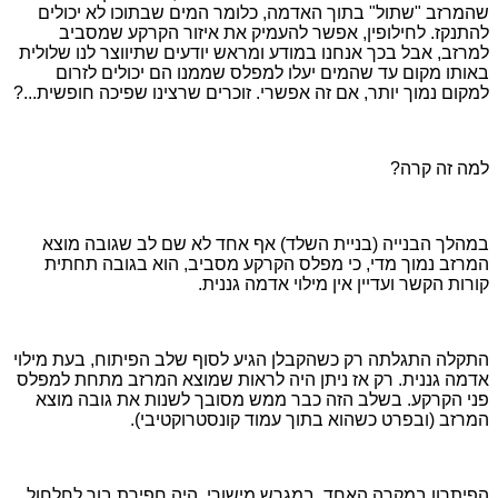
שהמרזב "שתול" בתוך האדמה, כלומר המים שבתוכו לא יכולים
להתנקז. לחילופין, אפשר להעמיק את איזור הקרקע שמסביב
למרזב, אבל בכך אנחנו במודע ומראש יודעים שתיווצר לנו שלולית
באותו מקום עד שהמים יעלו למפלס שממנו הם יכולים לזרום
למקום נמוך יותר, אם זה אפשרי. זוכרים שרצינו שפיכה חופשית...?
למה זה קרה?
במהלך הבנייה (בניית השלד) אף אחד לא שם לב שגובה מוצא
המרזב נמוך מדי, כי מפלס הקרקע מסביב, הוא בגובה תחתית
קורות הקשר ועדיין אין מילוי אדמה גננית.
התקלה התגלתה רק כשהקבלן הגיע לסוף שלב הפיתוח, בעת מילוי
אדמה גננית. רק אז ניתן היה לראות שמוצא המרזב מתחת למפלס
פני הקרקע. בשלב הזה כבר ממש מסובך לשנות את גובה מוצא
המרזב (ובפרט כשהוא בתוך עמוד קונסטרוקטיבי).
הפיתרון במקרה האחד, במגרש מישורי, היה חפירת בור לחלחול