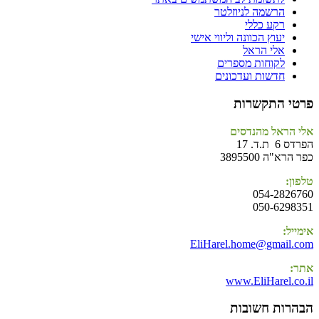
הרשמה לניוזלטר
רקע כללי
יעוץ הכוונה וליווי אישי
אלי הראל
לקוחות מספרים
חדשות ועדכונים
פרטי התקשרות
אלי הראל מהנדסים
הפרדס 6 ת.ד. 17
כפר הרא"ה 3895500
טלפון:
054-2826760
050-6298351
אימייל:
EliHarel.home@gmail.com
אתר:
www.EliHarel.co.il
הבהרות חשובות