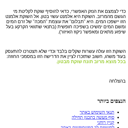
כדי לצמצם את הנזק האפשרי, כדאי להוסיף שוקת לקליטת מי
הגשם מהמרזב. השוקת היא אלמנט עשוי בטון. אל השוקת אלמנט
הזו יישפכו המים. היא "תבלום" את עוצמת "המכה" של זרם המים
ומשם המים ימשיכו בשפיכה חופשית (בתנאי שתוואי הקרקע בעל
שיפוע מתאים ומאפשר ניקוז האיזור).
השוקת הזו עולה עשרות שקלים בלבד וכדי שלא תצטרכו להתעסק
בעוד משהו, חשוב שתזכרו לציין את הדרישה הזו במסמכי החוזה:
בכל מוצא מרזב תונח שוקת מבטון.
בהצלחה
הנצפים ביותר
תנאי השימוש באתר
סוף מעשה בתכנון תחילה
קניין רוחני
לתשומת לב המשתמשים באתר