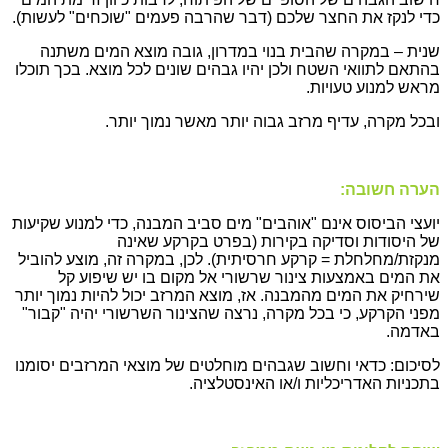
כדי לנקז את החצר שלכם (דבר שהרבה פעמים "שוכחים" לעשות).
שנית – במקרה שהבית בנוי במדרון, גובה מוצא המים משתנה
בהתאם לתוואי השטח ולכן יהיו גבהים שונים לכל מוצא. בכך תוכלו
מראש למנוע טעויות.
ובכל מקרה, עדיף מרזב גבוה יותר מאשר נמוך יותר.
הערה חשובה:
יועצי הביסוס אינם "אוהבים" מים סביב המבנה, כדי למנוע שקיעות
של היסודות וסדיקה בקירות (בפרט בקרקע שאינה
מנקזת/מחלחלת = קרקע חרסיתית). לכן, במקרה זה, מוצע להוביל
את המים באמצעות צינור שרשורי אל מקום בו יש שיפוע קל
שירחיק את המים מהמבנה. אז, מוצא המרזב יכול להיות נמוך יותר
מפני הקרקע, כי בכל מקרה, נרצה שהצינור השרשורי יהיה "קבור"
באדמה.
לסיכום: כדאי וחשוב שגבהים מוחלטים של מוצאי המרזבים יסומנו
בתכניות האדריכליות ו/או האינסטלציה.